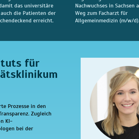
damit das universitäre
Nachwuchses in Sachsen 
uch die Patienten der
Weg zum Facharzt für
ächendeckend erreicht.
Allgemeinmedizin (m/w/d)
ituts für
tätsklinikum
rte Prozesse in den
Transparenz. Zugleich
n KI-
logen bei der