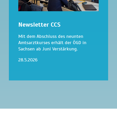
Newsletter CCS
Mit dem Abschluss des neunten
Amtsarztkurses erhält der ÖGD in
Sachsen ab Juni Verstärkung.
28.5.2026